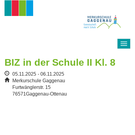
Direkt
zum
Inhalt
Togg
navig
BIZ in der Schule II Kl. 8
05.11.2025
06.11.2025
Merkurschule Gaggenau
Furtwänglerstr. 15
76571
Gaggenau-Ottenau