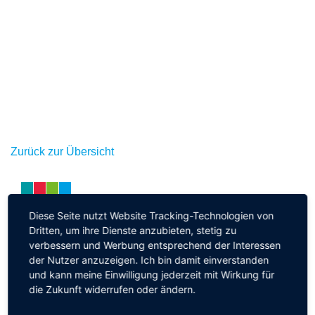
Zurück zur Übersicht
Diese Seite nutzt Website Tracking-Technologien von
Aktuelles
Dritten, um ihre Dienste anzubieten, stetig zu
verbessern und Werbung entsprechend der Interessen
Offizielle Verabschiedung von Rektorin
der Nutzer anzuzeigen. Ich bin damit einverstanden
Barbara Fischer
und kann meine Einwilligung jederzeit mit Wirkung für
die Zukunft widerrufen oder ändern.