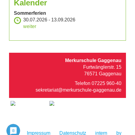
Kalender
Sommerferien
30.07.2026
-
13.09.2026
weiter
Merkurschule Gaggenau
Furtwänglerstr. 15
76571 Gaggenau
Telefon 07225 960-40
sekretariat@merkurschule-gaggenau.de
Impressum
Datenschutz
intern
by