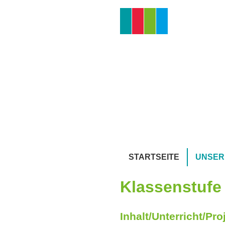
Direkt
zum
Inhalt
Hauptnavigation
STARTSEITE
UNSER
Klassenstufe 
Inhalt/Unterricht/Pro