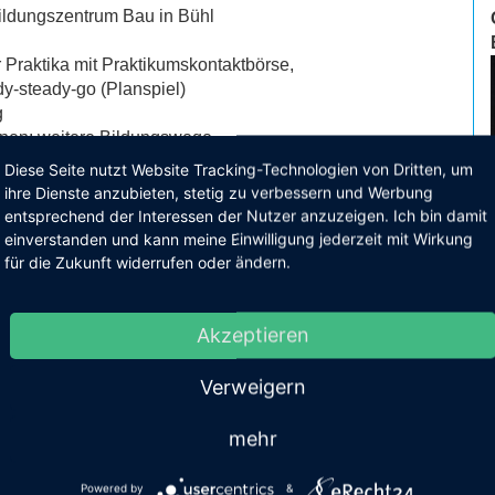
ildungszentrum Bau in Bühl
r Praktika mit Praktikumskontaktbörse,
y-steady-go (Planspiel)
g
nnen: weitere Bildungswege
ests in allen Fächern
Diese Seite nutzt Website Tracking-Technologien von Dritten, um
tika in zwei unterschiedlichen
ihre Dienste anzubieten, stetig zu verbessern und Werbung
entsprechend der Interessen der Nutzer anzuzeigen. Ich bin damit
 Ferien
einverstanden und kann meine Einwilligung jederzeit mit Wirkung
ch (verpflichtend)
für die Zukunft widerrufen oder ändern.
bildungszentrum im Mercedes-Benz Werk
Akzeptieren
Verweigern
mehr
Powered by
&