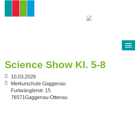
Direkt
zum
Inhalt
Togg
navig
Science Show Kl. 5-8
10.03.2026
Merkurschule Gaggenau
Furtwänglerstr. 15
76571
Gaggenau-Ottenau