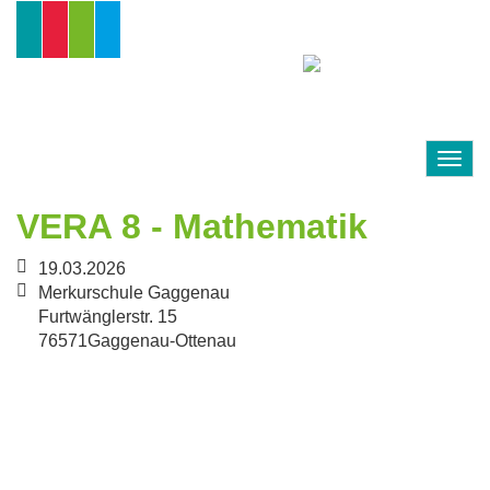
Direkt
zum
Inhalt
Togg
navig
VERA 8 - Mathematik
19.03.2026
Merkurschule Gaggenau
Furtwänglerstr. 15
76571
Gaggenau-Ottenau